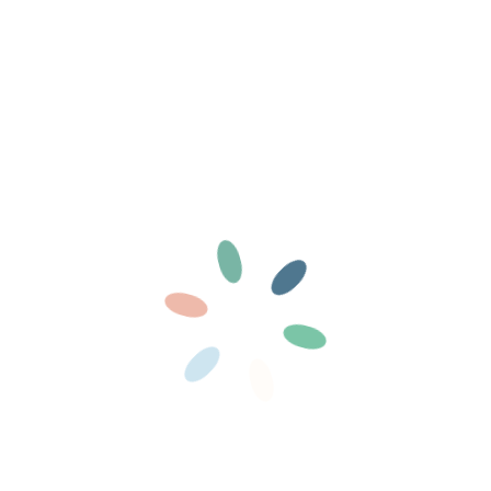
ici
as de page
Nous contacter
.
les comptes des nouveaux inscrits, patience 😉
moi
Inscription
Mot de passe oublié ?