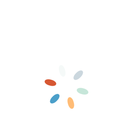
ici
as de page
Nous contacter
.
les comptes des nouveaux inscrits, patience 😉
moi
Inscription
Mot de passe oublié ?