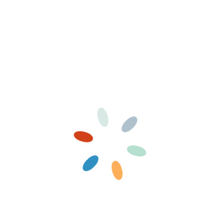
ibu du
Ronde du 14 mars
Réunion de
mars
peuplade 14 mar
14 Mars 2021
2021
Dimanche 14 mars, les
1
14 Mars 2021
farfadets du groupe du
ts et
Mesnil Saint Denis ont
Nous avons fait une
mené une action…
réunion ce dimanche
préparer
mars, pour notre
Lire la suite
ée : une…
première réunion
Louveteaux,
Jeannettes…
Lire la suite
de
Réunion d’équipage
La ronde farfade
u 24
du 24 janvier
du 17 janvier
24 Janvier 2021
17 Janvier 2021