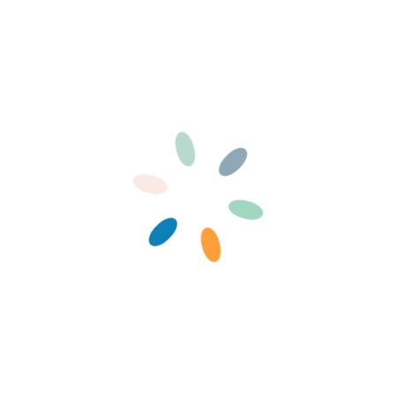
ARTICLES SIMILAIRES
26 janvier 2026
0
Déménagement de Fort Manoir
23 novembre 2024
Collecte alimentaire – le 23 novembre 2024
2 octobre 2024
Camp Scouts-Guides 2024